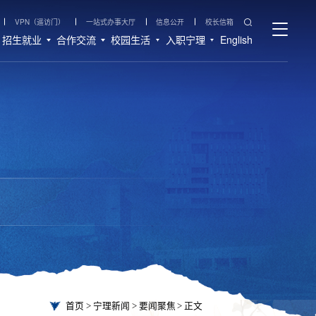
VPN（遥访门）
一站式办事大厅
信息公开
校长信箱
招生就业
合作交流
校园生活
入职宁理
English
首页
>
宁理新闻
>
要闻聚焦
>
正文