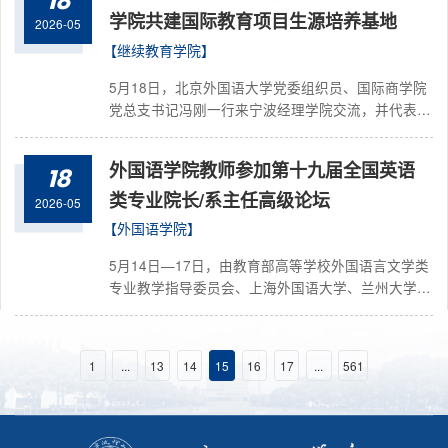
18
田。4月23日，学院思政副主管石文媛为全体毕业生
学院共建国际教育项目生源培养基地
2026-05
党员讲授“最后一堂党课”。石老师围绕树立正确政绩
【继续教育学院】
观展开深入学习，组织毕业生党员认真学习习近平总
书记关于树立和践行正确政绩观的重要论述，...
5月18日，北京外国语大学党委组织员、国际商学院
党总支书记冯刚一行来宁波经理学院交流，并代表北
京外国语大学国际商学院与宁波经理学院正式签署合
作协议，共建国际教育项目生源培养基地。浙大宁波
外国语学院教师参加第十九届全国英语
18
理工学院副校长林承亮，宁波经理学院、浙大宁波理
工学院继续教育学院相关负责人等参与交流并出席签
类专业院长/系主任高级论坛
2026-05
约仪式。仪式上，双方共同签署合作协议，并为“北
【外国语学院】
京外国语大学国际商学院国际教育项目生源培养基
地”揭牌，标志着双方高层次国际化人才培养项目正
5月14日—17日，由教育部高等学校外国语言文学类
式启动，...
专业教学指导委员会、上海外国语大学、兰州大学共
同主办，上海外语教育出版社承办，兰州理工大学外
国语学院和天水师范大学外国语学院协办的第十九届
全国英语类专业院长/系主任高级论坛在甘肃省兰州
1
...
13
14
15
16
17
...
561
市举办。论坛高举习近平新时代中国特色社会主义思
想伟大旗帜，以服务国家发展战略、引领英语类专业
教学改革、助力复合型国际化人才培养为目标，着力
打造生发外语教育思想、探讨外语教学改革、...