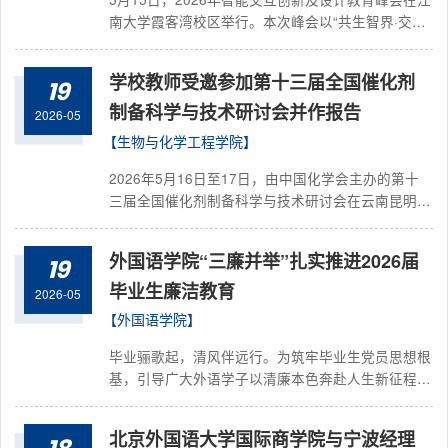
学子乐于奉献、...
南大学霞客湾校区举行。本次峰会以“共生智界·交互
新程”为主题，汇聚行业与学界顶尖力量，共话智能
交互创新发展与设计教育变革。我校设计学院院长陈
学校教师受邀参加第十三届全国催化剂
19
江教授，智能交互设计专业骨干教师于文汇、郭皓月
应邀出席会议。本次峰会由中国人类工效学学会智能
制备科学与技术研讨会并作报告
2026-05
交互与体验分会主办，江南大学数字科技与创意设计
【生物与化学工程学院】
学院承办，世界生态设计组织文化产业委员会、中国
工业设计协会智能设计专业委员会等单位联合支
2026年5月16日至17日，由中国化学会主办的第十
持，...
三届全国催化剂制备科学与技术研讨会在云南昆明成
功召开。本次会议以“新质生产力驱动下的催化技术
革新”为主题，围绕催化剂的前沿方向，深入探讨了
外国语学院“三廉并举”扎实推进2026届
19
催化剂制备科学与技术面临的共性挑战，以及在新质
生产力引领下的技术变革路径。会议汇聚了来自全国
毕业生廉洁教育
2026-05
各地的催化领域专家学者。我校生化学院青年教师闫
【外国语学院】
卿博士受邀参会，并作了题为“富镍硫化物缺陷界面
协同调控增强电催化活性研究”的口头报告。...
毕业骊歌起，清风伴远行。为筑牢毕业生党员思想根
基，引导广大外语学子以清廉本色奔赴人生新征程，
外国语学院聚焦“一堂党课、一枚书签、一份毕业
礼”，精心打造“三廉”主题教育活动，将廉洁教育融入
北京外国语大学国际商学院与宁波经理
毕业季关键节点，让清廉之风吹进每一位毕业生的心