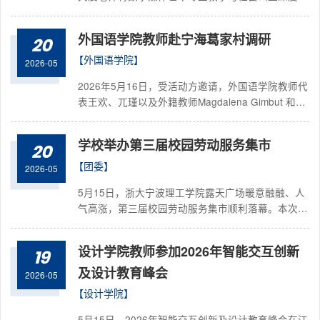
合，以“社会设计”为纽带，带领学生走出课堂、扎根
现实，带领数字媒体艺术专业231、232两个班级的
外国语学院教师赴宁海葛家村调研
20
同学，用专业所长为白化病女孩楼天云搭建梦想舞
台，传递人间有爱的理念，生动诠释了设计人的责任
【外国语学院】
2026-05
与担当，彰显了学院“以美育人、以文化人”的育人理
2026年5月16日，受活动方邀请，外国语学院教师代
念。设计学院教师孙天晨在设计教工党支部与残联开
表王欢、兀瑾以及外籍教师Magdalena Gimbut 和
展共建活动时，经海曙区灿益公益服务中心的负责人
Rega Aatur Piotr、国际教育学院程萌以及两位国际
莫益民老师介绍安排，...
生代表一同前往葛家村，参加以“葛洪千年养·霞客万
学校举办第三届校园劳动服务集市
20
里行”为主题的2026宁海（大佳何）文旅康养嘉年华
开幕式。外国语学院教工第一党支部自2025年4月与
【团委】
2026-05
葛家村签订支部共建协议以来，通过组织大学生实践
5月15日，浙大宁波理工学院露天广场暖意融融、人
活动，持续推广葛家村和美乡村建设经验的国际传
气高涨，第三届校园劳动服务集市顺利落幕。本次活
播，推动校地党建活动走深走实。本次活动开幕式
动由学校劳动教育中心主办、校学生会承办，联合各
上，...
校级学生组织及学院学生会共同开展，活动以青春服
设计学院教师参加2026年智能交互创新
19
务为底色、劳动实践为核心，围绕手工实践、便民服
务、互动体验、文化创意四大方向，设置22个特色
及设计教育峰会
2026-05
摊位，为全校师生打造出沉浸式、多元化的校园互动
【设计学院】
体验场景，以新颖有趣的实践形式传递劳动价值，让
劳动教育深度走进校园、贴近日常，充分展现了我校
5月15日，2026年智能交互创新及设计教育峰会在江